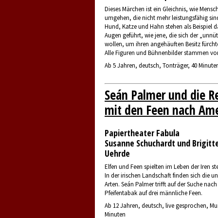
Dieses Märchen ist ein Gleichnis, wie Mensc
umgehen, die nicht mehr leistungsfähig sind
Hund, Katze und Hahn stehen als Beispiel da
Augen geführt, wie jene, die sich der „unnü
wollen, um ihren angehäuften Besitz fürcht
Alle Figuren und Bühnenbilder stammen vo
Ab 5 Jahren, deutsch, Tonträger, 40 Minute
Seán Palmer und die R
mit den Feen nach Ame
Papiertheater Fabula
Susanne Schuchardt und Brigitt
Uehrde
Elfen und Feen spielten im Leben der Iren ste
In der irischen Landschaft finden sich die u
Arten. Seán Palmer trifft auf der Suche nac
Pfeifentabak auf drei männliche Feen.
Ab 12 Jahren, deutsch, live gesprochen, Mu
Minuten