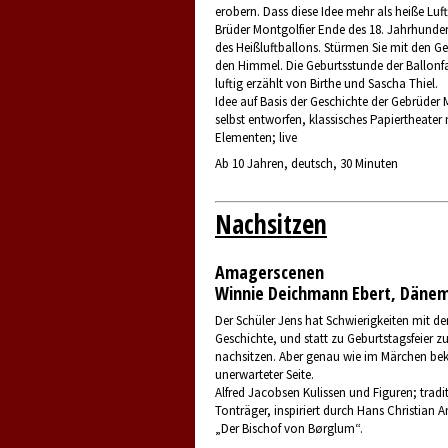
erobern. Dass diese Idee mehr als heiße Luf
Brüder Montgolfier Ende des 18. Jahrhundert
des Heißluftballons. Stürmen Sie mit den G
den Himmel. Die Geburtsstunde der Ballonf
luftig erzählt von Birthe und Sascha Thiel.
Idee auf Basis der Geschichte der Gebrüder 
selbst entworfen, klassisches Papiertheate
Elementen; live
Ab 10 Jahren, deutsch, 30 Minuten
Nachsitzen
Amagerscenen
Winnie Deichmann Ebert, Däne
Der Schüler Jens hat Schwierigkeiten mit d
Geschichte, und statt zu Geburtstagsfeier z
nachsitzen. Aber genau wie im Märchen be
unerwarteter Seite.
Alfred Jacobsen Kulissen und Figuren; tradit
Tonträger, inspiriert durch Hans Christian 
„Der Bischof von Børglum“.