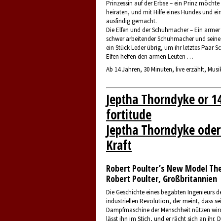
Prinzessin auf der Erbse – ein Prinz möchte 
heiraten, und mit Hilfe eines Hundes und ein
ausfindig gemacht.
Die Elfen und der Schuhmacher – Ein armer 
schwer arbeitender Schuhmacher und seine
ein Stück Leder übrig, um ihr letztes Paar S
Elfen helfen den armen Leuten …
Ab 14 Jahren, 30 Minuten, live erzählt, Musi
Jeptha Thorndyke or 14
fortitude
Jeptha Thorndyke oder
Kraft
Robert Poulter’s New Model Th
Robert Poulter, Großbritannien
Die Geschichte eines begabten Ingenieurs d
industriellen Revolution, der meint, dass se
Dampfmaschine der Menschheit nützen wird
lässt ihn im Stich, und er rächt sich an ihr.