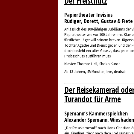
Der Freischütz
Papiertheater Invisius
Rüdiger, Dorett, Gustav & Fiete 
Anlässlich des 100-jährigen Jubiläums der v
Papiertheater wie vor 100 Jahren mit Klavier
fürstlicher Jäger will seinem braven Jägers
Tochter Agathe und Dienst geben und der Für
doch besteht ein altes Gesetz, dass jeder e
Probeschuss ausführen muss.
Klavier: Thomas Hell, Shoko Kuroe
Ab 13 Jahren, 45 Minuten, live, deutsch
Der Reisekamerad ode
Turandot für Arme
Spemann’s Kammerspielchen
Alexander Spemann, Wiesbaden
„Der Reisekamerad“ nach Hans-Christian A
ein Jüngling, zieht nach dem Tod seines Vat