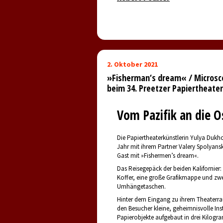
2. Oktober 2021
»Fisherman‘s dream« / Microsc
beim 34. Preetzer Papiertheater
Vom Pazifik an die O
Die Papiertheaterkünstlerin Yulya Dukh
Jahr mit ihrem Partner Valery Spolyansk
Gast mit »Fishermen’s dream«.
Das Reisegepäck der beiden Kalifornier:
Koffer, eine große Grafikmappe und zw
Umhängetaschen.
Hinter dem Eingang zu ihrem Theaterr
den Besucher kleine, geheimnisvolle Inst
Papierobjekte aufgebaut in drei Kilog