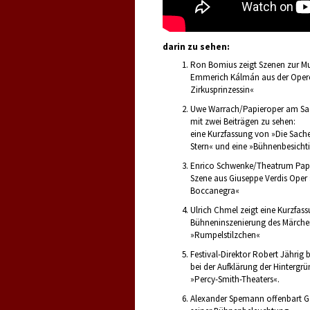
darin zu sehen:
Ron Bomius zeigt Szenen zur M
Emmerich Kálmán aus der Opere
Zirkusprinzessin«
Uwe Warrach/Papieroper am Sac
mit zwei Beiträgen zu sehen:
eine Kurzfassung von »Die Sach
Stern« und eine »Bühnenbesicht
Enrico Schwenke/Theatrum Papy
Szene aus Giuseppe Verdis Oper
Boccanegra«
Ulrich Chmel zeigt eine Kurzfass
Bühneninszenierung des Märch
»Rumpelstilzchen«
Festival-Direktor Robert Jährig b
bei der Aufklärung der Hintergrü
»Percy-Smith-Theaters«.
Alexander Spemann offenbart G