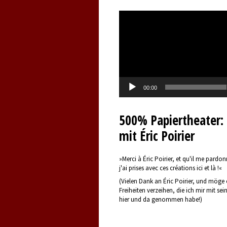
Video-
Player
00:00
500% Papiertheater: 
mit Éric Poirier
»Merci à Éric Poirier, et qu'il me pardon
j'ai prises avec ces créations ici et là !«
(Vielen Dank an Éric Poirier, und möge 
Freiheiten verzeihen, die ich mir mit se
hier und da genommen habe!)