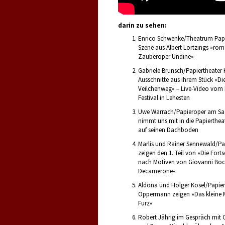
darin zu sehen:
Enrico Schwenke/Theatrum Papy
Szene aus Albert Lortzings »rom
Zauberoper Undine«
Gabriele Brunsch/Papiertheater 
Ausschnitte aus ihrem Stück »D
Veilchenweg« – Live-Video vom 
Festival in Lehesten
Uwe Warrach/Papieroper am S
nimmt uns mit in die Papierthe
auf seinen Dachboden
Marlis und Rainer Sennewald/Pa
zeigen den 1. Teil von »Die Fort
nach Motiven von Giovanni Bocc
Decamerone«
Aldona und Holger Kosel/Papier
Oppermann zeigen »Das kleine
Furz«
Robert Jährig im Gespräch mit C