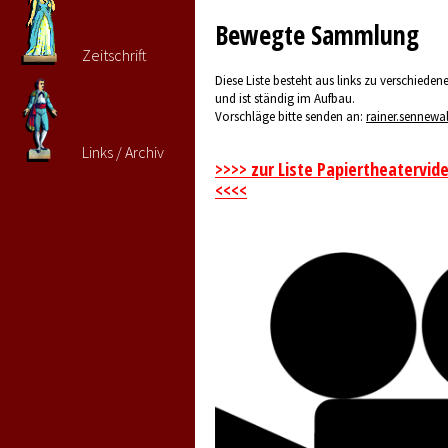
Bewegte Sammlung
Zeitschrift
Diese Liste besteht aus links zu verschieden
und ist ständig im Aufbau.
Vorschläge bitte senden an:
rainer.sennew
Links / Archiv
>>>> zur Liste Papiertheatervid
<<<<