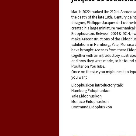
March 2022 marked the 210th. Anniversa
the death of the late 18th. Century pain
designer, Phillippe Jacques de Loutherb
created his large miniature mechanical 
Eidophusikon. Between 2004 & 2014, I 
make 4 reconstructions of the Eidophus
exhibitions in Hamburg, Yale, Monaco 
have brought 4 scenes from these Eido
together with an introductory illustrate
and how they were made, to be found 
Poulter on YouTube.
Once on the site you might need to typ
you want :
Eidophusikon introductory talk
Hamburg Eidophusikon
Yale Eidophusikon
Monaco Eidophusikon
Dortmund Eidophusikon