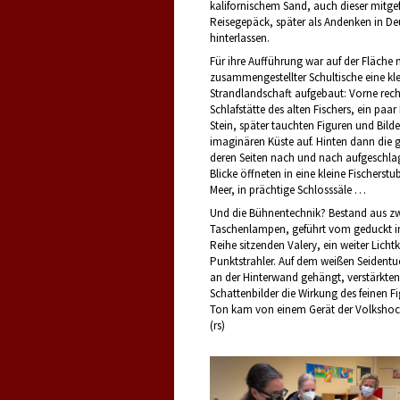
kalifornischem Sand, auch dieser mitge
Reisegepäck, später als Andenken in D
hinterlassen.
Für ihre Aufführung war auf der Fläche 
zusammengestellter Schultische eine kl
Strandlandschaft aufgebaut: Vorne rech
Schlafstätte des alten Fischers, ein paar
Stein, später tauchten Figuren und Bilde
imaginären Küste auf. Hinten dann die
deren Seiten nach und nach aufgeschl
Blicke öffneten in eine kleine Fischerstu
Meer, in prächtige Schlosssäle …
Und die Bühnentechnik? Bestand aus z
Taschenlampen, geführt vom geduckt in
Reihe sitzenden Valery, ein weiter Licht
Punktstrahler. Auf dem weißen Seidentuc
an der Hinterwand gehängt, verstärkte
Schattenbilder die Wirkung des feinen Fi
Ton kam von einem Gerät der Volkshoc
(rs)