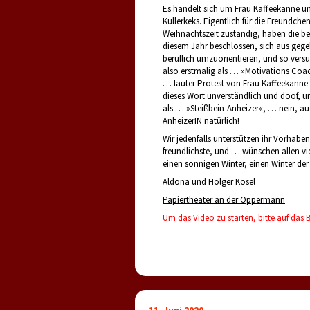
Es handelt sich um Frau Kaffeekanne u
Kullerkeks. Eigentlich für die Freundche
Weihnachtszeit zuständig, haben die be
diesem Jahr beschlossen, sich aus geg
beruflich umzuorientieren, und so versu
also erstmalig als … »Motivations Coac
… lauter Protest von Frau Kaffeekanne 
dieses Wort unverständlich und doof, un
als … »Steißbein-Anheizer«, … nein, au
AnheizerIN natürlich!
Wir jedenfalls unterstützen ihr Vorhaben
freundlichste, und … wünschen allen vi
einen sonnigen Winter, einen Winter de
Aldona und Holger Kosel
Papiertheater an der Oppermann
Um das Video zu starten, bitte auf das Bi
11. Juni 2020