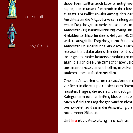
dieser Form sollten auch Leser ermutigt we
sagen, denen unsere Zeitschrift in ihrer bis
zusagte. Freundlicherweise ermöglichte de
Zeitschrift
Anschluss an die Mitgliederversammlung am
ersten Fragebogen zu verteilen, so dass ein 
Antworten (19) bereits kurzfristig vorlag. Bi
Redaktionsschluss für dieses Heft, am 30. 
weitere ausgefüllte Fragebogen ein. Mit die
Links / Archiv
Antworten ist leider nur ca. ein Viertel aller
repräsentiert, dafür aber sicher der Teil des 
Belange des Papiertheaters voranbringen 
allen, die sich die Mühe gemacht haben, si
auseinanderzusetzen und hoffen, in Zukunft
anderen Leser, zufriedenzustellen.
Zwei der Antworten kamen als ausformuliert
zunächst in die Multiple Choice Form über
mussten. Fragen, die sich nicht eindeutig i
Kategorien einordnen ließen, blieben dabei
Auch auf einigen Fragebogen wurden nicht 
beantwortet, so dass in der Auswertung d
nicht immer 28 lautet.
Und
hier
ist die Auswertung im Einzelnen.