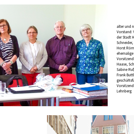
alter und 
Vorstand: V
der Stadt 
Schneider
Horst Röm
ehemalige 
Vorsitzend
Haase, Sch
Sabine Ruf,
Frank Buttl
geschäftsf
Vorsitzende
Lehnberg