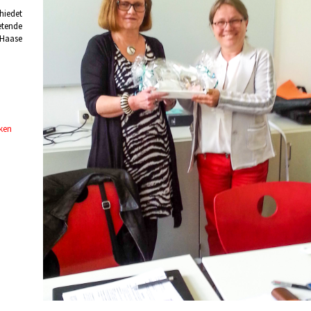
hiedet
etende
 Haase
cken