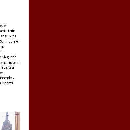
neuer
ertreterin
Hanau Nina
,
Schriftführer
er,
1.
e Sieglinde
atzmeisterin
 Beisitzer
er,
ührende 2.
 Brigitte