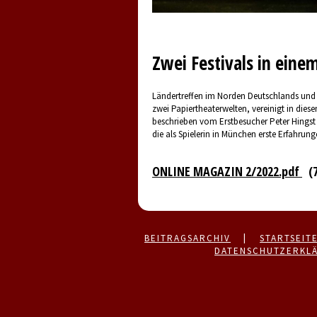
Zwei Festivals in eine
Ländertreffen im Norden Deutschlands und 
zwei Papiertheaterwelten, vereinigt in die
beschrieben vom Erstbesucher Peter Hings
die als Spielerin in München erste Erfahru
ONLINE MAGAZIN 2/2022.pdf
(7
BEITRAGSARCHIV
|
STARTSEIT
DATENSCHUTZERKL