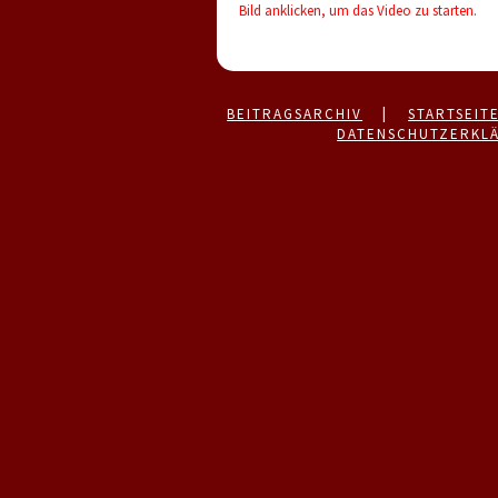
Bild anklicken, um das Video zu starten.
BEITRAGSARCHIV
|
STARTSEIT
DATENSCHUTZERKL