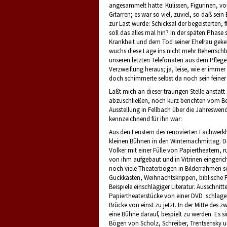
angesammelt hatte: Kulissen, Figurinen, v
Gitarren; es war so viel, zuviel, so daß sei
zur Last wurde: Schicksal der begeisterten,
soll das alles mal hin? In der späten Phase 
Krankheit und dem Tod seiner Ehefrau geke
wuchs diese Lage ins nicht mehr Beherrschba
unseren letzten Telefonaten aus dem Pflege
Verzweiflung heraus; ja, leise, wie er imme
doch schimmerte selbst da noch sein feine
Laßt mich an dieser traurigen Stelle ansta
abzuschließen, noch kurz berichten vom Be
Ausstellung in Fellbach über die Jahreswen
kennzeichnend für ihn war:
Aus den Fenstern des renovierten Fachwerk
kleinen Bühnen in den Winternachmittag. 
Volker mit einer Fülle von Papiertheatern, ru
von ihm aufgebaut und in Vitrinen eingerich
noch viele Theaterbögen in Bilderrahmen s
Guckkästen, Weihnachtskrippen, biblische
Beispiele einschlägiger Literatur. Ausschnitte
Papiertheaterstücke von einer DVD schlage
Brücke von einst zu jetzt. In der Mitte des 
eine Bühne darauf, bespielt zu werden. Es si
Bögen von Scholz, Schreiber, Trentsensky un