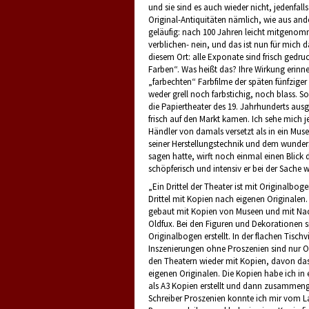
und sie sind es auch wieder nicht, jedenfalls 
Original-Antiquitäten nämlich, wie aus and
geläufig: nach 100 Jahren leicht mitgeno
verblichen- nein, und das ist nun für mich 
diesem Ort: alle Exponate sind frisch gedru
Farben“. Was heißt das? Ihre Wirkung erinne
„farbechten“ Farbfilme der späten fünfziger 
weder grell noch farbstichig, noch blass. S
die Papiertheater des 19. Jahrhunderts ausg
frisch auf den Markt kamen. Ich sehe mich j
Händler von damals versetzt als in ein Mus
seiner Herstellungstechnik und dem wunde
sagen hatte, wirft noch einmal einen Blick 
schöpferisch und intensiv er bei der Sache w
„Ein Drittel der Theater ist mit Originalbog
Drittel mit Kopien nach eigenen Originalen.
gebaut mit Kopien von Museen und mit Nac
Oldfux. Bei den Figuren und Dekorationen s
Originalbogen erstellt. In der flachen Tischv
Inszenierungen ohne Proszenien sind nur Or
den Theatern wieder mit Kopien, davon das
eigenen Originalen. Die Kopien habe ich in
als A3 Kopien erstellt und dann zusammeng
Schreiber Proszenien konnte ich mir vom