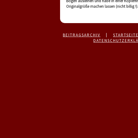
Bogen ausleihen und habe in einer Kopierfi
Originalgröße machen lassen (nicht billig !)
BEITRAGSARCHIV
|
STARTSEIT
DATENSCHUTZERKL