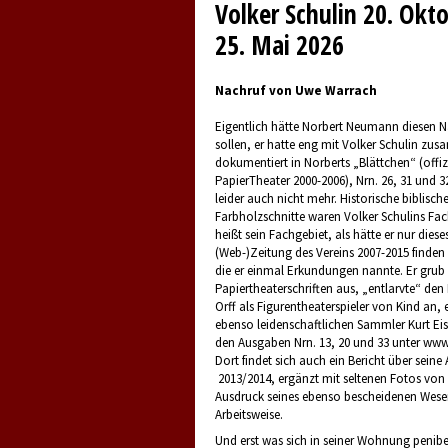
Volker Schulin 20. Okt
25. Mai 2026
Nachruf von Uwe Warrach
Eigentlich hätte Norbert Neumann diesen N
sollen, er hatte eng mit Volker Schulin zu
dokumentiert in Norberts „Blättchen“ (offizie
PapierTheater 2000-2006), Nrn. 26, 31 und 32
leider auch nicht mehr. Historische biblisch
Farbholzschnitte waren Volker Schulins Fa
heißt sein Fachgebiet, als hätte er nur diese
(Web-)Zeitung des Vereins 2007-2015 finden 
die er einmal Erkundungen nannte. Er grub 
Papiertheaterschriften aus, „entlarvte“ de
Orff als Figurentheaterspieler von Kind an, 
ebenso leidenschaftlichen Sammler Kurt Eis
den Ausgaben Nrn. 13, 20 und 33 unter www.
Dort findet sich auch ein Bericht über seine 
2013/2014, ergänzt mit seltenen Fotos von
Ausdruck seines ebenso bescheidenen Wesen
Arbeitsweise.
Und erst was sich in seiner Wohnung penib