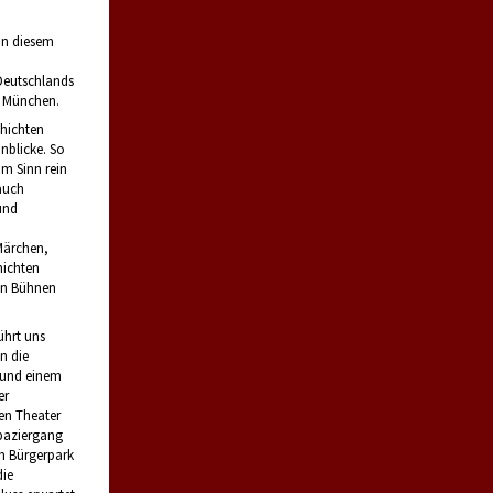
in diesem
Deutschlands
h München.
chichten
inblicke. So
im Sinn rein
auch
und
Märchen,
ichten
en Bühnen
ührt uns
n die
 und einem
er
en Theater
paziergang
m Bürgerpark
die