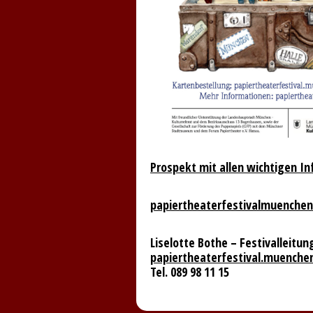
Prospekt mit allen wichtigen I
papiertheaterfestivalmuenchen
Liselotte Bothe – Festivalleitun
papiertheaterfestival.muench
Tel. 089 98 11 15