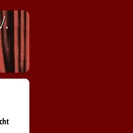
V.
cht