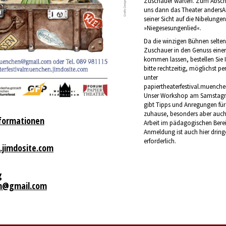
Zuschauer warten. Zum Abschl
uns dann das Theater andersA
seiner Sicht auf die Nibelung
»Niegesesungenlied«.
Da die winzigen Bühnen selten
Zuschauer in den Genuss einer
kommen lassen, bestellen Sie 
bitte rechtzeitig, möglichst pe
unter
papiertheaterfestival.muen
Unser Workshop am Samstag
gibt Tipps und Anregungen für
zuhause, besonders aber auch 
nformationen
Arbeit im pädagogischen Berei
Anmeldung ist auch hier drin
erforderlich.
.jimdosite.com
g
en@gmail.com