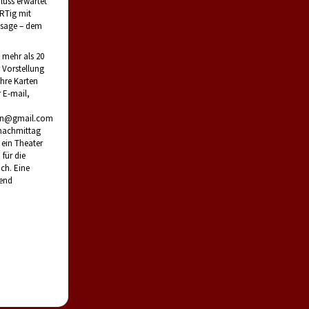
uss erwartet
RTig mit
ensage – dem
 mehr als 20
 Vorstellung
Ihre Karten
r E-mail,
chen@gmail.com
nachmittag
 ein Theater
für die
ch. Eine
gend